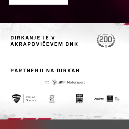
DIRKANJE JE V
AVTOMOBILSKE
MOTOCIKLISTIČNE
AKRAPOVIČEVEM DNK
DIRKE
DIRKE
PARTNERJI NA DIRKAH